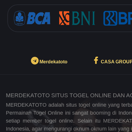
Merdekatoto
CASA GROU
MERDEKATOTO SITUS TOGEL ONLINE DAN A
MERDEKATOTO adalah situs togel online yang terba
Permainan Togel Online ini sangat booming di Ind
setiap member togel online. Selain itu MERDEKA
Indonesia, agar mengurangi oknum oknum lain yang 