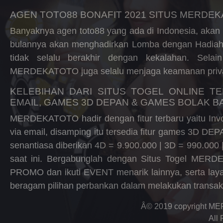
AGEN TOTO88 BONAFIT 2021 SITUS MERDE
Banyaknya agen toto88 yang ada di Indonesia, akan t
bulannya akan menghadirkan Lomba dengan Hadiah 
tidak selalu berakhir dengan kekalahan. Sela
MERDEKATOTO juga selalu menjaga keamanan priva
KELEBIHAN DARI SITUS TOGEL ONLINE TE
EMAIL, GAMES 3D DEPAN & GAMES BOLAK BA
MERDEKATOTO hadir dengan fitur terbaru yaitu Invo
via email, disamping itu tersedia fitur games 3D DE
senantiasa diberikan 4D = 9.900.000 | 3D = 990.000 
saat ini. Bergabunglah dengan Situs Togel MER
PROMO dan ikuti EVENT menarik lainnya, serta lay
beragam pilihan perbankan dalam melakukan transak
Â© 2019 copyright ME
All