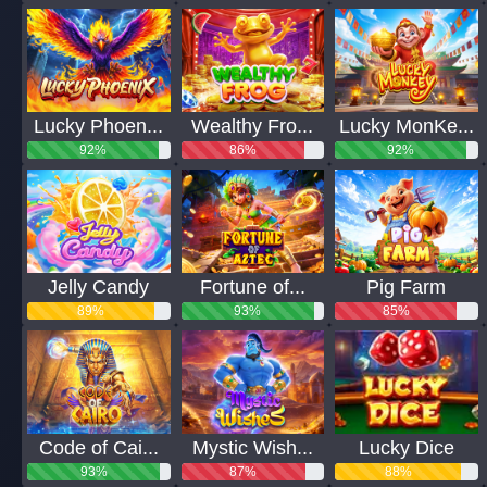
Lucky Phoen...
Wealthy Fro...
Lucky MonKe...
92%
86%
92%
Jelly Candy
Fortune of...
Pig Farm
89%
93%
85%
Code of Cai...
Mystic Wish...
Lucky Dice
93%
87%
88%