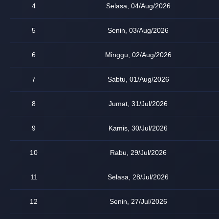
4
Selasa, 04/Aug/2026
5
Senin, 03/Aug/2026
6
Minggu, 02/Aug/2026
7
Sabtu, 01/Aug/2026
8
Jumat, 31/Jul/2026
9
Kamis, 30/Jul/2026
10
Rabu, 29/Jul/2026
11
Selasa, 28/Jul/2026
12
Senin, 27/Jul/2026