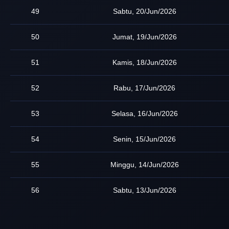
49
Sabtu, 20/Jun/2026
50
Jumat, 19/Jun/2026
51
Kamis, 18/Jun/2026
52
Rabu, 17/Jun/2026
53
Selasa, 16/Jun/2026
54
Senin, 15/Jun/2026
55
Minggu, 14/Jun/2026
56
Sabtu, 13/Jun/2026