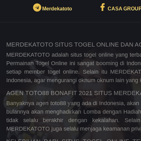
Merdekatoto
CASA GROU
MERDEKATOTO SITUS TOGEL ONLINE DAN A
MERDEKATOTO adalah situs togel online yang terba
Permainan Togel Online ini sangat booming di Ind
setiap member togel online. Selain itu MERDEKA
Indonesia, agar mengurangi oknum oknum lain yang 
AGEN TOTO88 BONAFIT 2021 SITUS MERDE
Banyaknya agen toto88 yang ada di Indonesia, akan t
bulannya akan menghadirkan Lomba dengan Hadiah 
tidak selalu berakhir dengan kekalahan. Sela
MERDEKATOTO juga selalu menjaga keamanan priva