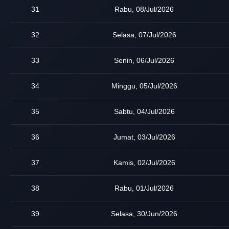
31
Rabu, 08/Jul/2026
32
Selasa, 07/Jul/2026
33
Senin, 06/Jul/2026
34
Minggu, 05/Jul/2026
35
Sabtu, 04/Jul/2026
36
Jumat, 03/Jul/2026
37
Kamis, 02/Jul/2026
38
Rabu, 01/Jul/2026
39
Selasa, 30/Jun/2026