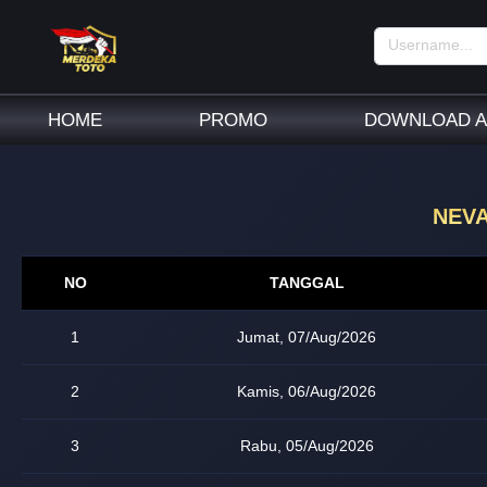
HOME
PROMO
DOWNLOAD A
NEVA
NO
TANGGAL
1
Jumat, 07/Aug/2026
2
Kamis, 06/Aug/2026
3
Rabu, 05/Aug/2026