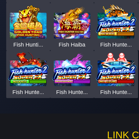
Fish Hunti...
Fish Haiba
Fish Hunte...
Fish Hunte...
Fish Hunte...
Fish Hunte...
LINK 