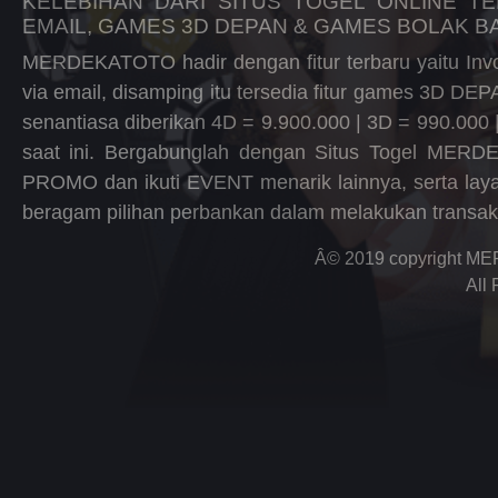
KELEBIHAN DARI SITUS TOGEL ONLINE TE
EMAIL, GAMES 3D DEPAN & GAMES BOLAK BA
MERDEKATOTO hadir dengan fitur terbaru yaitu Invo
via email, disamping itu tersedia fitur games 3D DE
senantiasa diberikan 4D = 9.900.000 | 3D = 990.000 
saat ini. Bergabunglah dengan Situs Togel MER
PROMO dan ikuti EVENT menarik lainnya, serta lay
beragam pilihan perbankan dalam melakukan transak
Â© 2019 copyright ME
All