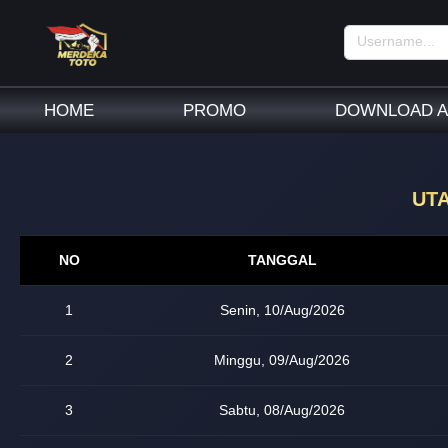
HOME
PROMO
DOWNLOAD A
UTA
NO
TANGGAL
1
Senin, 10/Aug/2026
2
Minggu, 09/Aug/2026
3
Sabtu, 08/Aug/2026