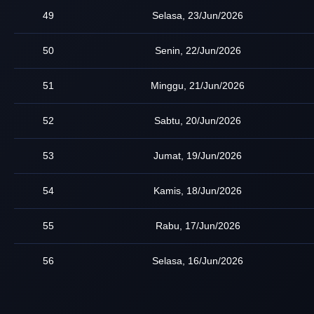
49
Selasa, 23/Jun/2026
50
Senin, 22/Jun/2026
51
Minggu, 21/Jun/2026
52
Sabtu, 20/Jun/2026
53
Jumat, 19/Jun/2026
54
Kamis, 18/Jun/2026
55
Rabu, 17/Jun/2026
56
Selasa, 16/Jun/2026