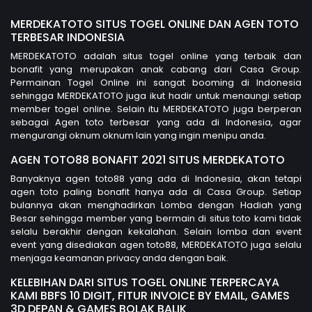
MERDEKATOTO SITUS TOGEL ONLINE DAN AGEN TOTO
TERBESAR INDONESIA
MERDEKATOTO adalah situs togel online yang terbaik dan
bonafit yang merupakan anak cabang dari Casa Group.
Permainan Togel Online ini sangat booming di Indonesia
sehingga MERDEKATOTO juga ikut hadir untuk menaungi setiap
member togel online. Selain itu MERDEKATOTO juga berperan
sebagai Agen toto terbesar yang ada di Indonesia, agar
mengurangi oknum oknum lain yang ingin menipu anda.
AGEN TOTO88 BONAFIT 2021 SITUS MERDEKATOTO
Banyaknya agen toto88 yang ada di Indonesia, akan tetapi
agen toto paling bonafit hanya ada di Casa Group. Setiap
bulannya akan menghadirkan Lomba dengan Hadiah yang
Besar sehingga member yang bermain di situs toto kami tidak
selalu berakhir dengan kekalahan. Selain lomba dan event
event yang disediakan agen toto88, MERDEKATOTO juga selalu
menjaga keamanan privacy anda dengan baik.
KELEBIHAN DARI SITUS TOGEL ONLINE TERPERCAYA
KAMI BBFS 10 DIGIT, FITUR INVOICE BY EMAIL, GAMES
3D DEPAN & GAMES BOLAK BALIK