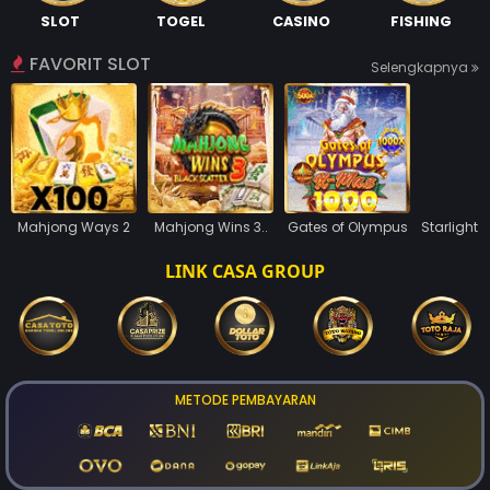
SLOT
TOGEL
CASINO
FISHING
FAVORIT SLOT
Selengkapnya
Mahjong Ways 2
Mahjong Wins 3..
Gates of Olympus
Starlight 
LINK CASA GROUP
METODE PEMBAYARAN