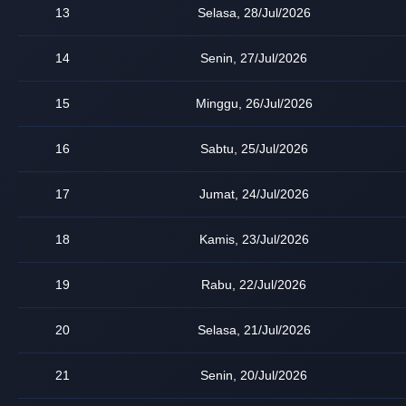
13
Selasa, 28/Jul/2026
14
Senin, 27/Jul/2026
15
Minggu, 26/Jul/2026
16
Sabtu, 25/Jul/2026
17
Jumat, 24/Jul/2026
18
Kamis, 23/Jul/2026
19
Rabu, 22/Jul/2026
20
Selasa, 21/Jul/2026
21
Senin, 20/Jul/2026