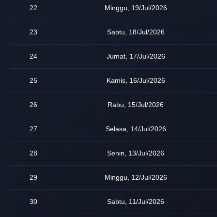
22
Minggu, 19/Jul/2026
23
Sabtu, 18/Jul/2026
24
Jumat, 17/Jul/2026
25
Kamis, 16/Jul/2026
26
Rabu, 15/Jul/2026
27
Selasa, 14/Jul/2026
28
Senin, 13/Jul/2026
29
Minggu, 12/Jul/2026
30
Sabtu, 11/Jul/2026