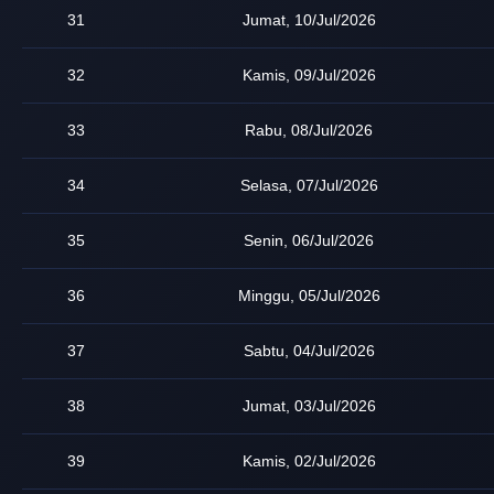
31
Jumat, 10/Jul/2026
32
Kamis, 09/Jul/2026
33
Rabu, 08/Jul/2026
34
Selasa, 07/Jul/2026
35
Senin, 06/Jul/2026
36
Minggu, 05/Jul/2026
37
Sabtu, 04/Jul/2026
38
Jumat, 03/Jul/2026
39
Kamis, 02/Jul/2026