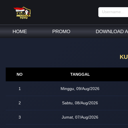
HOME
PROMO
DOWNLOAD A
KU
NO
TANGGAL
1
Minggu, 09/Aug/2026
2
Sabtu, 08/Aug/2026
3
Jumat, 07/Aug/2026