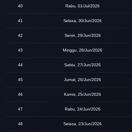
40
Rabu, 01/Jul/2026
41
Selasa, 30/Jun/2026
42
Senin, 29/Jun/2026
43
Minggu, 28/Jun/2026
44
Sabtu, 27/Jun/2026
45
Jumat, 26/Jun/2026
46
Kamis, 25/Jun/2026
47
Rabu, 24/Jun/2026
48
Selasa, 23/Jun/2026