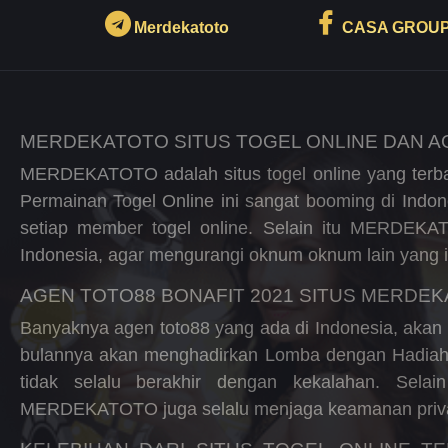
Merdekatoto
CASA GROU
MERDEKATOTO SITUS TOGEL ONLINE DAN A
MERDEKATOTO adalah situs togel online yang terba
Permainan Togel Online ini sangat booming di Ind
setiap member togel online. Selain itu MERDEKA
Indonesia, agar mengurangi oknum oknum lain yang 
AGEN TOTO88 BONAFIT 2021 SITUS MERDE
Banyaknya agen toto88 yang ada di Indonesia, akan t
bulannya akan menghadirkan Lomba dengan Hadiah 
tidak selalu berakhir dengan kekalahan. Sela
MERDEKATOTO juga selalu menjaga keamanan priva