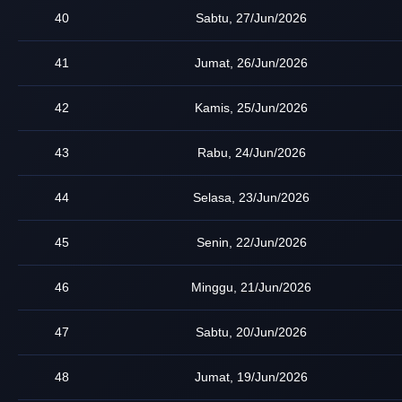
40
Sabtu, 27/Jun/2026
41
Jumat, 26/Jun/2026
42
Kamis, 25/Jun/2026
43
Rabu, 24/Jun/2026
44
Selasa, 23/Jun/2026
45
Senin, 22/Jun/2026
46
Minggu, 21/Jun/2026
47
Sabtu, 20/Jun/2026
48
Jumat, 19/Jun/2026