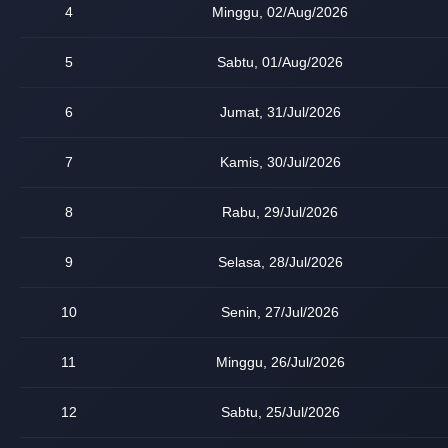
4
Minggu, 02/Aug/2026
5
Sabtu, 01/Aug/2026
6
Jumat, 31/Jul/2026
7
Kamis, 30/Jul/2026
8
Rabu, 29/Jul/2026
9
Selasa, 28/Jul/2026
10
Senin, 27/Jul/2026
11
Minggu, 26/Jul/2026
12
Sabtu, 25/Jul/2026