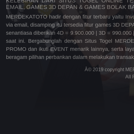
KELEBIHAN DARI SITUS TOGEL ONLINE TE
EMAIL, GAMES 3D DEPAN & GAMES BOLAK BA
MERDEKATOTO hadir dengan fitur terbaru yaitu Invo
via email, disamping itu tersedia fitur games 3D DE
senantiasa diberikan 4D = 9.900.000 | 3D = 990.000 
saat ini. Bergabunglah dengan Situs Togel MER
PROMO dan ikuti EVENT menarik lainnya, serta lay
beragam pilihan perbankan dalam melakukan transak
Â© 2019 copyright ME
All