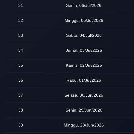
31
Senin, 06/Jul/2026
32
Minggu, 05/Jul/2026
33
Sabtu, 04/Jul/2026
34
Jumat, 03/Jul/2026
35
Kamis, 02/Jul/2026
36
Rabu, 01/Jul/2026
37
Selasa, 30/Jun/2026
38
Senin, 29/Jun/2026
39
Minggu, 28/Jun/2026