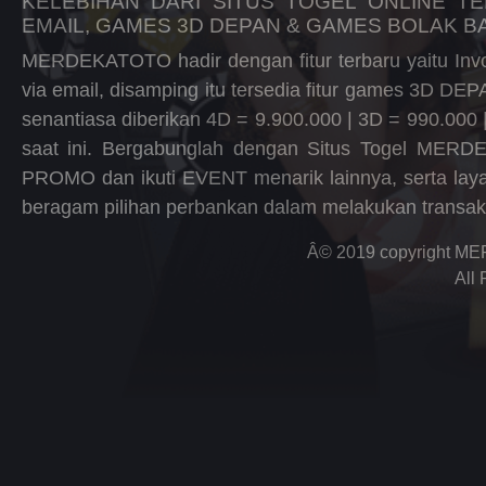
KELEBIHAN DARI SITUS TOGEL ONLINE TE
EMAIL, GAMES 3D DEPAN & GAMES BOLAK BA
MERDEKATOTO hadir dengan fitur terbaru yaitu Invo
via email, disamping itu tersedia fitur games 3D DE
senantiasa diberikan 4D = 9.900.000 | 3D = 990.000 
saat ini. Bergabunglah dengan Situs Togel MER
PROMO dan ikuti EVENT menarik lainnya, serta lay
beragam pilihan perbankan dalam melakukan transak
Â© 2019 copyright ME
All