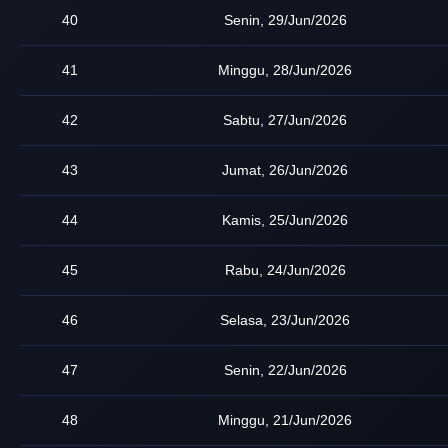
40
Senin, 29/Jun/2026
41
Minggu, 28/Jun/2026
42
Sabtu, 27/Jun/2026
43
Jumat, 26/Jun/2026
44
Kamis, 25/Jun/2026
45
Rabu, 24/Jun/2026
46
Selasa, 23/Jun/2026
47
Senin, 22/Jun/2026
48
Minggu, 21/Jun/2026