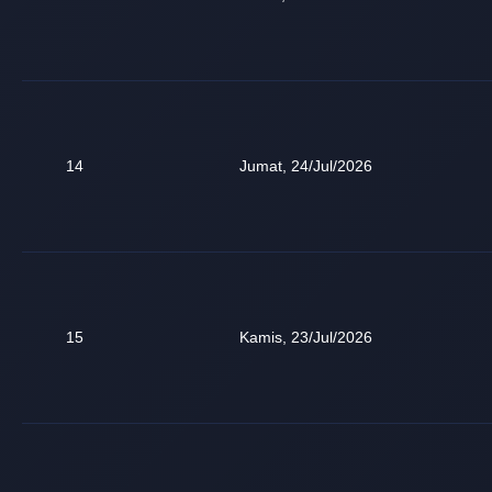
14
Jumat, 24/Jul/2026
15
Kamis, 23/Jul/2026