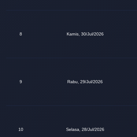
8
Kamis, 30/Jul/2026
9
Rabu, 29/Jul/2026
10
Selasa, 28/Jul/2026