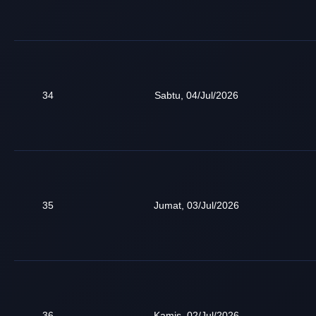
34
Sabtu, 04/Jul/2026
35
Jumat, 03/Jul/2026
36
Kamis, 02/Jul/2026