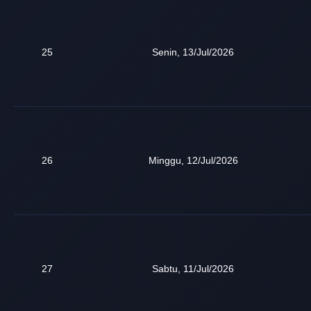
25
Senin, 13/Jul/2026
26
Minggu, 12/Jul/2026
27
Sabtu, 11/Jul/2026