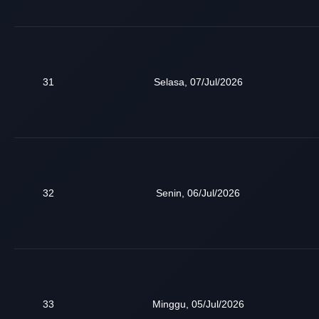
31
Selasa, 07/Jul/2026
32
Senin, 06/Jul/2026
33
Minggu, 05/Jul/2026